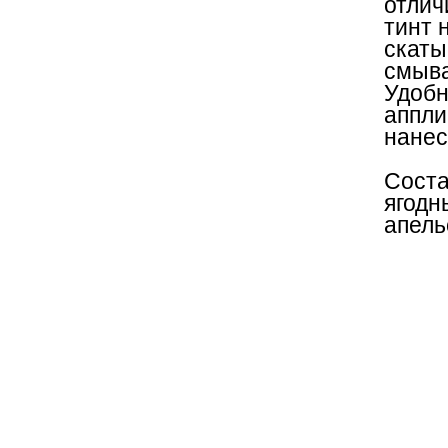
отлич
тинт 
скаты
смыва
Удобн
аппли
нанес
Соста
ягодн
апель