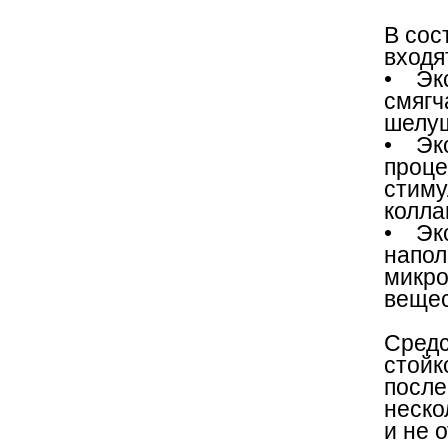
В сос
входя
• Экс
смягч
шелуш
• Экс
проце
стиму
колла
• Экс
напол
микро
вещес
Средс
стойк
после
неско
и не 