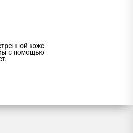
етренной коже
убы с помощью
т.