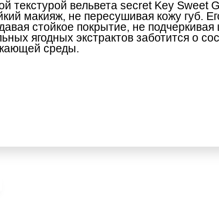
й текстурой вельвета secret Key Sweet Gl
кий макияж, не пересушивая кожу губ. Ег
здавая стойкое покрытие, не подчеркива
льных ягодных экстрактов заботится о со
ужающей среды.