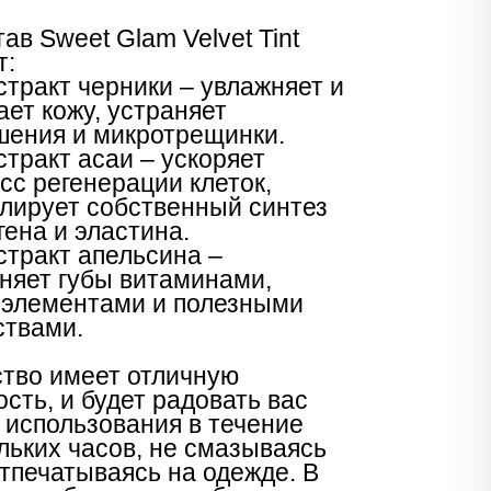
тав Sweet Glam Velvet Tint
т:
тракт черники – увлажняет и
ает кожу, устраняет
ения и микротрещинки.
тракт асаи – ускоряет
сс регенерации клеток,
лирует собственный синтез
гена и эластина.
тракт апельсина –
няет губы витаминами,
элементами и полезными
твами.
тво имеет отличную
ость, и будет радовать вас
 использования в течение
льких часов, не смазываясь
отпечатываясь на одежде. В