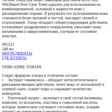
Witchhazel Pore Clear Toner идеален для использования на
комбинированной, склонной к жирности коже с
расширенными порами. В результате его использования кожа
становится более матовой и чистой, выглядит свежей и
отдохнувшей. Тонер обладает себорегулирующим действием,
успокаивает раздражения и покраснения, наполняет кожу
витаминами и макроэлементами, улучшая ее состояние
изнутри.
991523
248 мл
ИНГРЕДИЕНТЫ
ГДЕ КУПИТЬ
ОПИСАНИЕ ТОВАРА
Секрет формулы тонера в отличном составе:
• Экстракт гамамелиса – обладает антисептическим и
ранозаживляющим действием, лечит кожу от воспалений и
угревой сыпи, сужает поры и сокращает количество
комедонов.
• Улиточный муцин – включает в свой состав витамины,
комплекс из коллагена, эластина и гликолевой кислоты,
которые значительно улучшают состояние кожи, ускоряя
процесс ее заживления и регенерации.