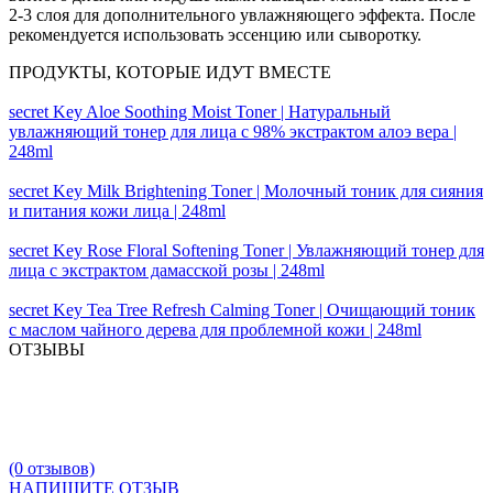
2-3 слоя для дополнительного увлажняющего эффекта. После
рекомендуется использовать эссенцию или сыворотку.
ПРОДУКТЫ, КОТОРЫЕ ИДУТ ВМЕСТЕ
secret Key Aloe Soothing Moist Toner | Натуральный
увлажняющий тонер для лица с 98% экстрактом алоэ вера |
248ml
secret Key Milk Brightening Toner | Молочный тоник для сияния
и питания кожи лица | 248ml
secret Key Rose Floral Softening Toner | Увлажняющий тонер для
лица с экстрактом дамасской розы | 248ml
secret Key Tea Tree Refresh Calming Toner | Очищающий тоник
с маслом чайного дерева для проблемной кожи | 248ml
ОТЗЫВЫ
(0 отзывов)
НАПИШИТЕ ОТЗЫВ