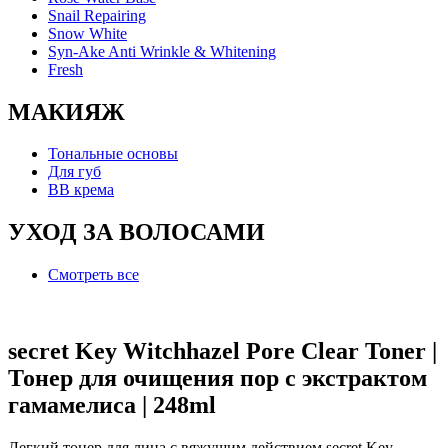
Snail Repairing
Snow White
Syn-Ake Anti Wrinkle & Whitening
Fresh
МАКИЯЖ
Тональные основы
Для губ
BB крема
УХОД ЗА ВОЛОСАМИ
Смотреть все
secret Key Witchhazel Pore Clear Toner |
Тонер для очищения пор с экстрактом
гамамелиса | 248ml
Легкий тонер для лица с вяжущим действием secret Key