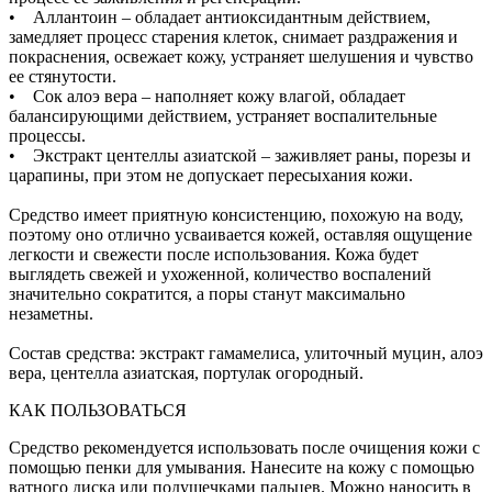
• Аллантоин – обладает антиоксидантным действием,
замедляет процесс старения клеток, снимает раздражения и
покраснения, освежает кожу, устраняет шелушения и чувство
ее стянутости.
• Сок алоэ вера – наполняет кожу влагой, обладает
балансирующими действием, устраняет воспалительные
процессы.
• Экстракт центеллы азиатской – заживляет раны, порезы и
царапины, при этом не допускает пересыхания кожи.
Средство имеет приятную консистенцию, похожую на воду,
поэтому оно отлично усваивается кожей, оставляя ощущение
легкости и свежести после использования. Кожа будет
выглядеть свежей и ухоженной, количество воспалений
значительно сократится, а поры станут максимально
незаметны.
Состав средства: экстракт гамамелиса, улиточный муцин, алоэ
вера, центелла азиатская, портулак огородный.
КАК ПОЛЬЗОВАТЬСЯ
Средство рекомендуется использовать после очищения кожи с
помощью пенки для умывания. Нанесите на кожу с помощью
ватного диска или подушечками пальцев. Можно наносить в